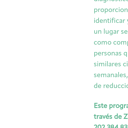
proporciona
identificar
un lugar se
como compa
personas q
similares c
semanales,
de reducci
Este progr
través de 