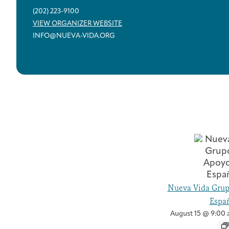
(202) 223-9100
VIEW ORGANIZER WEBSITE
INFO@NUEVA-VIDA.ORG
Nueva Vida Grup
Españ
August 15 @ 9:00