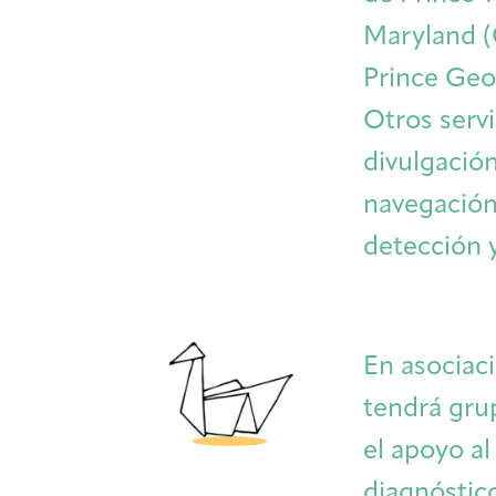
Maryland 
Prince Geo
Otros serv
divulgació
navegación
detección 
En asociac
tendrá gru
el apoyo a
diagnóstic