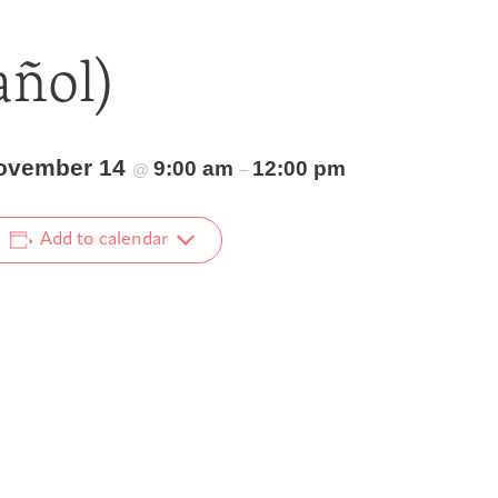
añol)
ovember 14
9:00 am
12:00 pm
@
–
Add to calendar