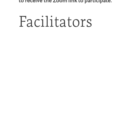
to receive the Zoom link to participate.
Facilitators