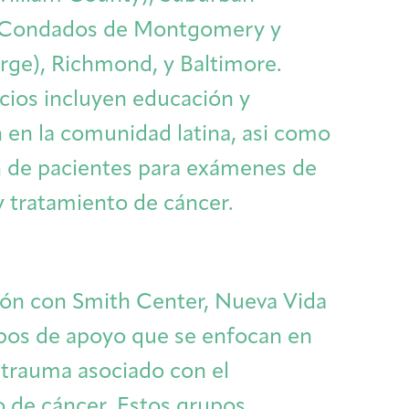
Cancer Patients & Survivors
Classes & Workshops
Blog
Past Exhibitions
Donate Now
(Condados de Montgomery y
rge), Richmond, y Baltimore.
Giving
icios incluyen educación y
n en la comunidad latina, asi como
 de pacientes para exámenes de
y tratamiento de cáncer.
ión con Smith Center, Nueva Vida
pos de apoyo que se enfocan en
l trauma asociado con el
DC Young Adult Cancer Community
Support Groups
Our Team
Upcoming Exhibitions/Events
Employer Gift Match
o de cáncer. Estos grupos