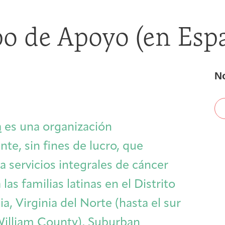
First-time Guest
Full Program Calendar
What to Expect
About the Gallery
Ways to Give
o de Apoyo (en Esp
Resources
N
About
a
es una organización
te, sin fines de lucro, que
 servicios integrales de cáncer
 las familias latinas en el Distrito
Joan Hisaoka Healing Arts Gallery
, Virginia del Norte (hasta el sur
William County), Suburban