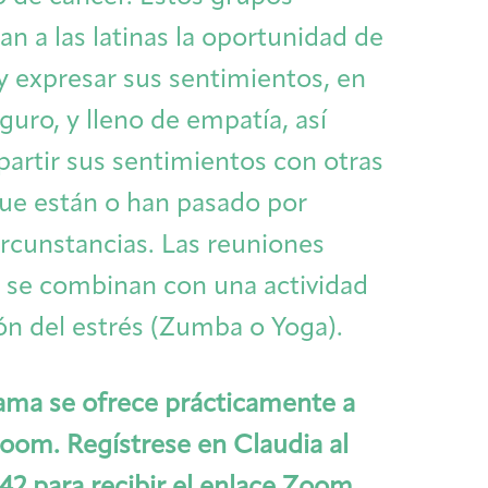
n a las latinas la oportunidad de
 y expresar sus sentimientos, en
guro, y lleno de empatía, así
rtir sus sentimientos con otras
ue están o han pasado por
ircunstancias. Las reuniones
 se combinan con una actividad
ón del estrés (Zumba o Yoga).
ama se ofrece prácticamente a
Zoom. Regístrese en Claudia al
Caregivers
Patient Navigation & Counseling
Careers & Volunteering
Visit
Events