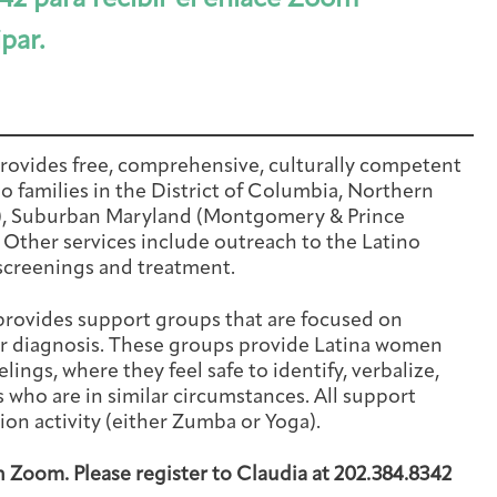
42 para recibir el enlace Zoom
ipar.
rovides free, comprehensive, culturally competent
o families in the District of Columbia, Northern
ty), Suburban Maryland (Montgomery & Prince
Other services include outreach to the Latino
screenings and treatment.
provides support groups that are focused on
er diagnosis. These groups provide Latina women
lings, where they feel safe to identify, verbalize,
 who are in similar circumstances. All support
ion activity (either Zumba or Yoga).
Arts & Wellness Seekers
Art & Creativity
Our Story
Financials & Impact Data
h Zoom. Please register to Claudia at 202.384.8342