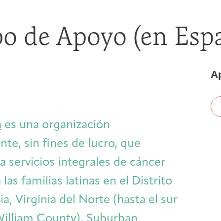
First-time Guest
Full Program Calendar
What to Expect
About the Gallery
Ways to Give
o de Apoyo (en Esp
Resources
Ap
About
a
es una organización
te, sin fines de lucro, que
 servicios integrales de cáncer
 las familias latinas en el Distrito
Joan Hisaoka Healing Arts Gallery
, Virginia del Norte (hasta el sur
William County), Suburban