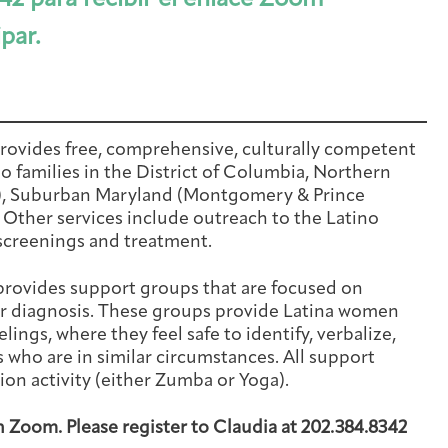
42 para recibir el enlace Zoom
ipar.
rovides free, comprehensive, culturally competent
o families in the District of Columbia, Northern
ty), Suburban Maryland (Montgomery & Prince
Other services include outreach to the Latino
screenings and treatment.
provides support groups that are focused on
er diagnosis. These groups provide Latina women
lings, where they feel safe to identify, verbalize,
 who are in similar circumstances. All support
ion activity (either Zumba or Yoga).
Arts & Wellness Seekers
Art & Creativity
Our Story
Financials & Impact Data
h Zoom. Please register to Claudia at 202.384.8342