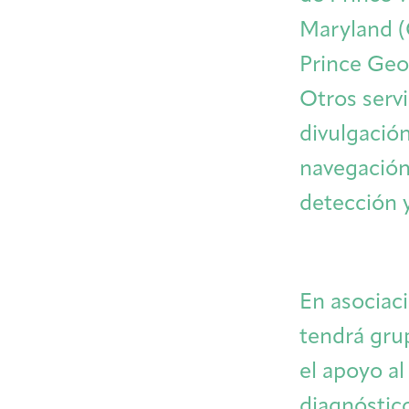
Maryland 
Prince Geo
Otros serv
divulgació
navegación
detección 
En asociac
tendrá gru
el apoyo a
diagnóstic