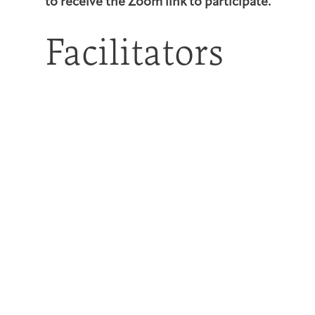
to receive the Zoom link to participate.
Facilitators