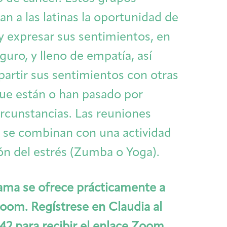
n a las latinas la oportunidad de
 y expresar sus sentimientos, en
guro, y lleno de empatía, así
rtir sus sentimientos con otras
ue están o han pasado por
ircunstancias. Las reuniones
 se combinan con una actividad
ón del estrés (Zumba o Yoga).
ama se ofrece prácticamente a
Zoom. Regístrese en Claudia al
Caregivers
Patient Navigation & Counseling
Careers & Volunteering
Visit
Events