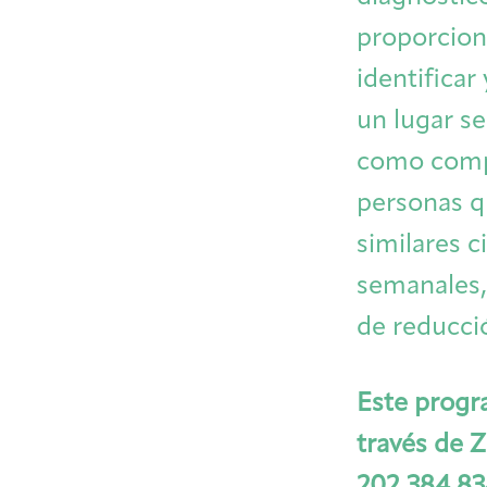
proporciona
identificar
un lugar se
como compa
personas q
similares c
semanales,
de reducci
Este progr
través de 