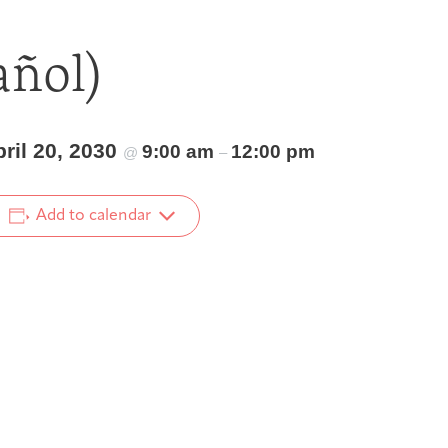
añol)
ril 20, 2030
9:00 am
12:00 pm
@
–
Add to calendar