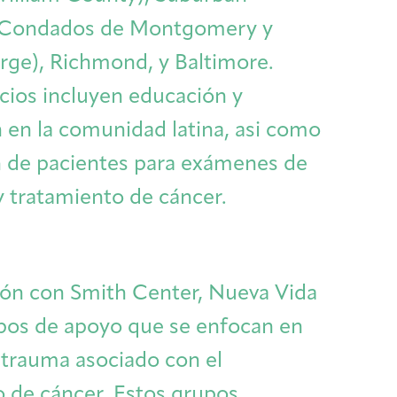
Cancer Patients & Survivors
Classes & Workshops
Blog
Past Exhibitions
Donate Now
(Condados de Montgomery y
rge), Richmond, y Baltimore.
Giving
icios incluyen educación y
n en la comunidad latina, asi como
 de pacientes para exámenes de
y tratamiento de cáncer.
ión con Smith Center, Nueva Vida
pos de apoyo que se enfocan en
l trauma asociado con el
DC Young Adult Cancer Community
Support Groups
Our Team
Upcoming Exhibitions/Events
Employer Gift Match
o de cáncer. Estos grupos