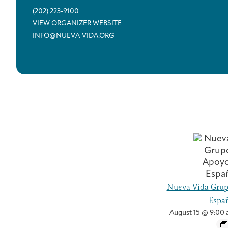
(202) 223-9100
VIEW ORGANIZER WEBSITE
INFO@NUEVA-VIDA.ORG
Nueva Vida Grup
Españ
August 15 @ 9:00