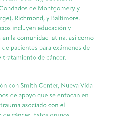
Cancer Patients & Survivors
Classes & Workshops
Blog
Past Exhibitions
Donate Now
(Condados de Montgomery y
rge), Richmond, y Baltimore.
Giving
icios incluyen educación y
n en la comunidad latina, asi como
 de pacientes para exámenes de
y tratamiento de cáncer.
ión con Smith Center, Nueva Vida
pos de apoyo que se enfocan en
l trauma asociado con el
DC Young Adult Cancer Community
Support Groups
Our Team
Upcoming Exhibitions/Events
Employer Gift Match
o de cáncer. Estos grupos