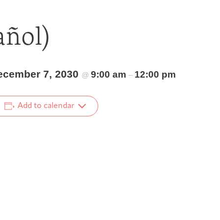
añol)
ecember 7, 2030
9:00 am
12:00 pm
@
–
Add to calendar