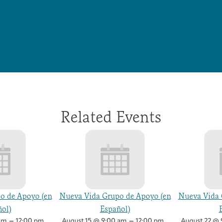
Related Events
o de Apoyo (en
Nueva Vida Grupo de Apoyo (en
Nueva Vida 
ol)
Español)
–
–
am
12:00 pm
August 15 @ 9:00 am
12:00 pm
August 22 @ 