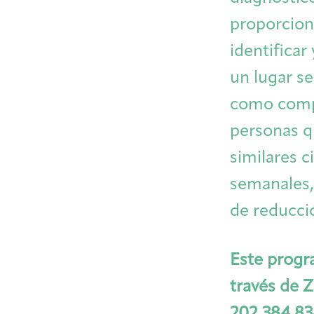
proporciona
identificar
un lugar se
como compa
personas q
similares c
semanales,
de reducci
Este progr
través de 