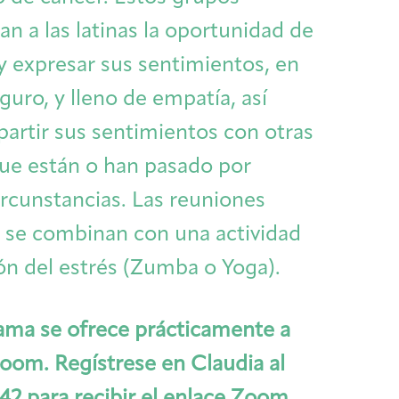
n a las latinas la oportunidad de
 y expresar sus sentimientos, en
guro, y lleno de empatía, así
rtir sus sentimientos con otras
ue están o han pasado por
ircunstancias. Las reuniones
 se combinan con una actividad
ón del estrés (Zumba o Yoga).
ama se ofrece prácticamente a
Zoom. Regístrese en Claudia al
Caregivers
Patient Navigation & Counseling
Careers & Volunteering
Visit
Events