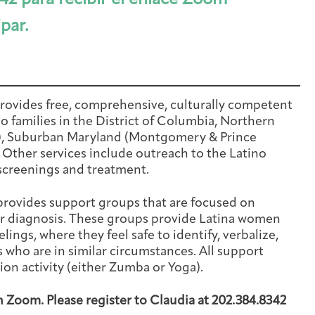
42 para recibir el enlace Zoom
ipar.
rovides free, comprehensive, culturally competent
o families in the District of Columbia, Northern
ty), Suburban Maryland (Montgomery & Prince
Other services include outreach to the Latino
screenings and treatment.
provides support groups that are focused on
er diagnosis. These groups provide Latina women
lings, where they feel safe to identify, verbalize,
 who are in similar circumstances. All support
ion activity (either Zumba or Yoga).
Arts & Wellness Seekers
Art & Creativity
Our Story
Financials & Impact Data
h Zoom. Please register to Claudia at 202.384.8342