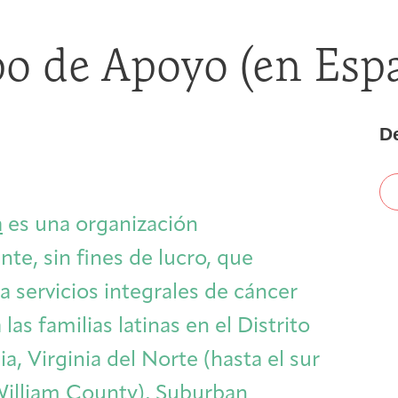
First-time Guest
Full Program Calendar
What to Expect
About the Gallery
Ways to Give
o de Apoyo (en Esp
Resources
D
About
a
es una organización
te, sin fines de lucro, que
 servicios integrales de cáncer
 las familias latinas en el Distrito
Joan Hisaoka Healing Arts Gallery
, Virginia del Norte (hasta el sur
William County), Suburban