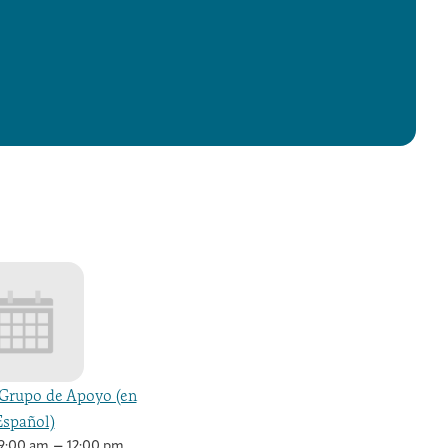
Grupo de Apoyo (en
Español)
–
9:00 am
12:00 pm