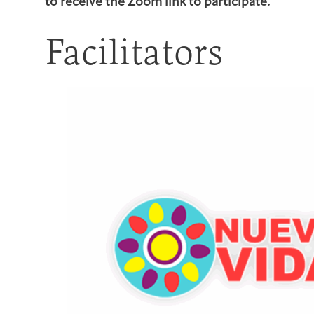
to receive the Zoom link to participate.
Facilitators