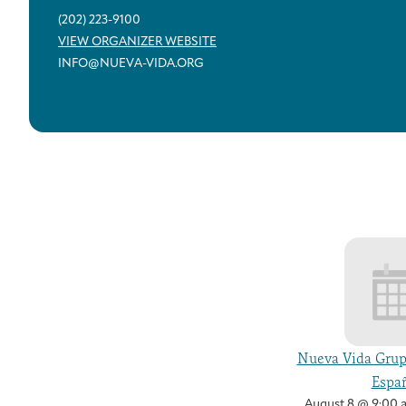
(202) 223-9100
VIEW ORGANIZER WEBSITE
INFO@NUEVA-VIDA.ORG
Nueva Vida Grup
Españ
August 8 @ 9:00 