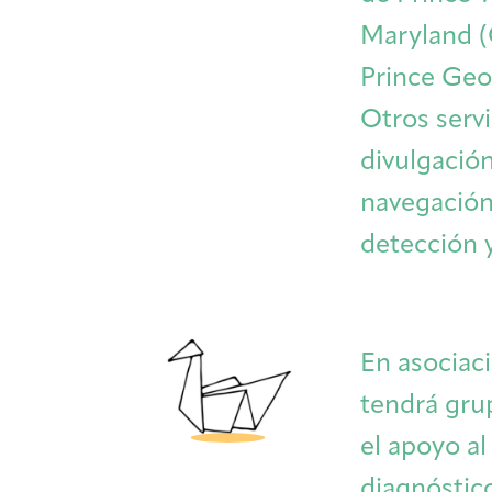
Maryland 
Prince Geo
Otros serv
divulgació
navegación
detección 
En asociac
tendrá gru
el apoyo a
diagnóstic